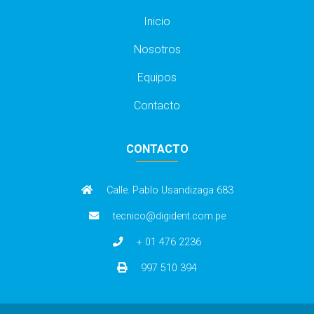
Inicio
Nosotros
Equipos
Contacto
CONTACTO
Calle. Pablo Usandizaga 683
tecnico@digident.com.pe
+ 01 476 2236
997 510 394